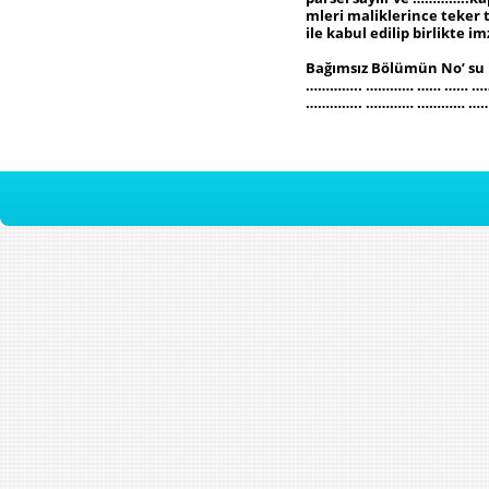
mleri maliklerince teker 
ile kabul edilip birlikt
Bağımsız Bölümün No’ su N
………….. ………… …… …… 
………….. ………… ………… …