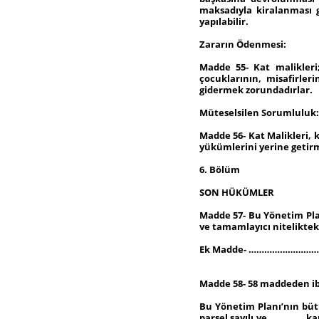
maksadıyla kiralanması g
yapılabilir.
Zararın Ödenmesi:
Madde 55- Kat malikleri;
çocuklarının, misafirle
gidermek zorundadırlar.
Müteselsilen Sorumluluk:
Madde 56- Kat Malikleri, 
yükümlerini yerine getir
6. Bölüm
SON HÜKÜMLER
Madde 57- Bu Yönetim Pla
ve tamamlayıcı niteliktek
Ek Madde- ………………………
Madde 58- 58 maddeden ib
Bu Yönetim Planı’nın bü
parsel sayılı ve …………..ka