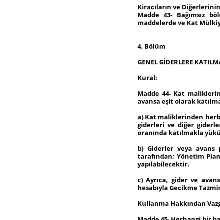
Kiracıların ve Diğerlerin
Madde 43- Bağımsız böl
maddelerde ve Kat Mülkiy
4. Bölüm
GENEL GİDERLERE KATILM
Kural:
Madde 44- Kat maliklerin
avansa eşit olarak katıl
a) Kat maliklerinden her
giderleri ve diğer giderl
oranında katılmakla yük
b) Giderler veya avans 
tarafından; Yönetim Plan
yapılabilecektir.
c) Ayrıca, gider ve ava
hesabıyla Gecikme Tazmi
Kullanma Hakkından Vaz
Madde 45- Herhangi bir ba