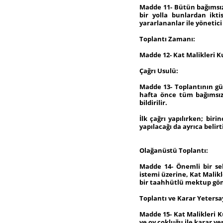
Madde 11- Bütün bağımsız
bir yolla bunlardan ikt
yararlananlar ile yönetic
Toplantı Zamanı:
Madde 12- Kat Malikleri K
Çağrı Usulü:
Madde 13- Toplantının gü
hafta önce tüm bağımsız 
bildirilir.
İlk çağrı yapılırken; bir
yapılacağı da ayrıca belirti
Olağanüstü Toplantı:
Madde 14- Önemli bir seb
istemi üzerine, Kat Malik
bir taahhütlü mektup gönde
Toplantı ve Karar Yetersay
Madde 15- Kat Malikleri K
ve oy çokluğu ile karar ver