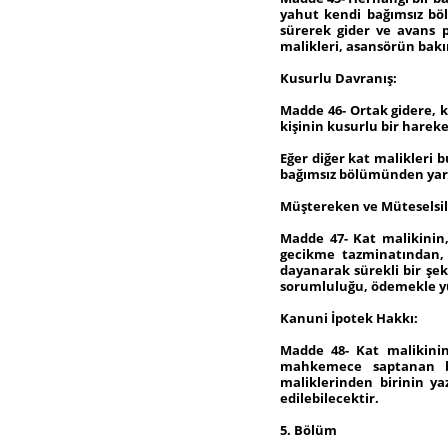
yahut kendi bağımsız bö
sürerek gider ve avans 
malikleri, asansörün bakı
Kusurlu Davranış:
Madde 46- Ortak gidere, 
kişinin kusurlu bir harek
Eğer diğer kat malikleri 
bağımsız bölümünden yarar
Müştereken ve Müteselsi
Madde 47- Kat malikinin
gecikme tazminatından, 
dayanarak sürekli bir şe
sorumluluğu, ödemekle yük
Kanuni İpotek Hakkı:
Madde 48- Kat malikinin
mahkemece saptanan bo
maliklerinden birinin ya
edilebilecektir.
5. Bölüm