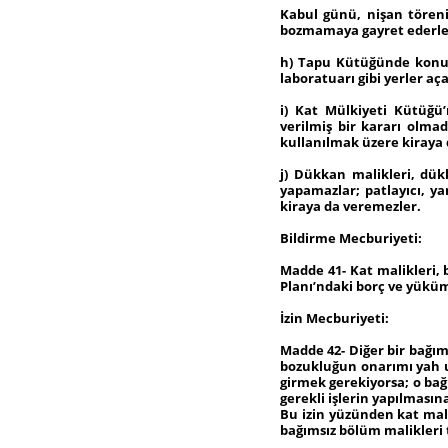
Kabul günü, nişan tören
bozmamaya gayret ederler. 
h) Tapu Kütüğünde konut v
laboratuarı gibi yerler a
i) Kat Mülkiyeti Kütüğü’
verilmiş bir kararı olma
kullanılmak üzere kiraya
j) Dükkan malikleri, dük
yapamazlar; patlayıcı, y
kiraya da veremezler.
Bildirme Mecburiyeti:
Madde 41- Kat malikleri,
Planı’ndaki borç ve yükü
İzin Mecburiyeti:
Madde 42- Diğer bir bağı
bozukluğun onarımı yah ut
girmek gerekiyorsa; o bağ
gerekli işlerin yapılması
Bu izin yüzünden kat malik
bağımsız bölüm malikleri 