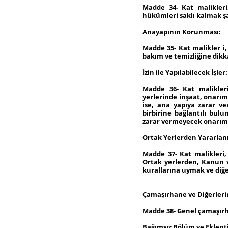
Madde 34- Kat malikleri
hükümleri saklı kalmak şa
Anayapının Korunması:
Madde 35- Kat malikler i
bakım ve temizliğine dik
İzin ile Yapılabilecek İşler:
Madde 36- Kat malikler
yerlerinde inşaat, onarım
ise, ana yapıya zarar ve
birbirine bağlantılı bul
zarar vermeyecek onarım, t
Ortak Yerlerden Yararla
Madde 37- Kat malikleri
Ortak yerlerden, Kanun 
kurallarına uymak ve diğe
Çamaşırhane ve Diğerler
Madde 38- Genel çamaşırha
Bağımsız Bölüm ve Eklent