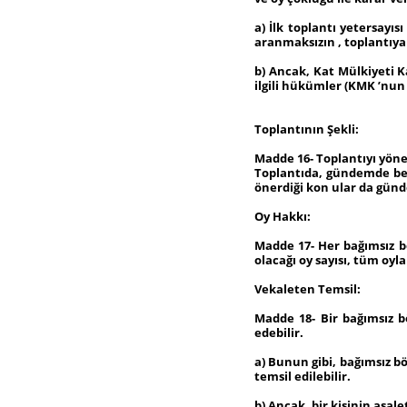
a) İlk toplantı yetersayıs
aranmaksızın , toplantıya 
b) Ancak, Kat Mülkiyeti K
ilgili hükümler (KMK ’nun 24
Toplantının Şekli:
Madde 16- Toplantıyı yöne
Toplantıda, gündemde bel
önerdiği kon ular da günd
Oy Hakkı:
Madde 17- Her bağımsız bö
olacağı oy sayısı, tüm oyl
Vekaleten Temsil:
Madde 18- Bir bağımsız b
edebilir.
a) Bunun gibi, bağımsız bö
temsil edilebilir.
b) Ancak, bir kişinin asal