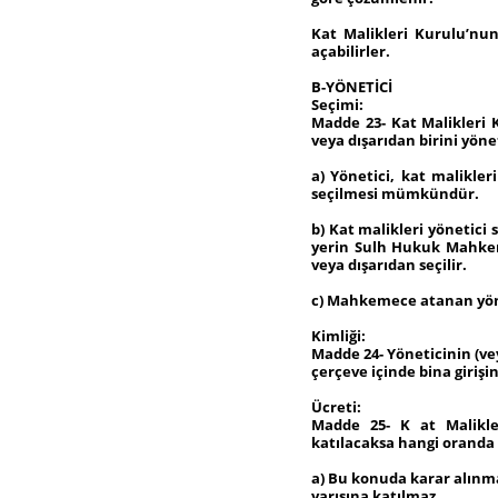
Kat Malikleri Kurulu’nun
açabilirler.
B-YÖNETİCİ
Seçimi:
Madde 23- Kat Malikleri 
veya dışarıdan birini yöne
a) Yönetici, kat malikler
seçilmesi mümkündür.
b) Kat malikleri yönetic
yerin Sulh Hukuk Mahkeme
veya dışarıdan seçilir.
c) Mahkemece atanan yöne
Kimliği:
Madde 24- Yöneticinin (vey
çerçeve içinde bina girişin
Ücreti:
Madde 25- K at Malikle
katılacaksa hangi oranda k
a) Bu konuda karar alınm
yarısına katılmaz.