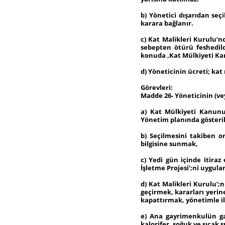
b) Yönetici dışarıdan seçi
karara bağlanır.
c) Kat Malikleri Kurulu’n
sebepten ötürü feshedild
konuda ,Kat Mülkiyeti Ka
d) Yöneticinin ücreti; kat
Görevleri:
Madde 26- Yöneticinin (ve
a) Kat Mülkiyeti Kanunu’
Yönetim planında gösteril
b) Seçilmesini takiben o
bilgisine sunmak,
c) Yedi gün içinde itira
İşletme Projesi’;ni uygul
d) Kat Malikleri Kurulu’;
geçirmek, kararları yerin
kapattırmak, yönetimle ilg
e) Ana gayrimenkulün gay
kalorifer, soğuk ve sıcak s