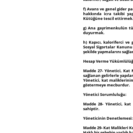
f) Avans ve genel gider 
hakkında icra takibi y
Kütüğüne tescil ettirmek
g) Ana gayrimenkulün tüm
duyurmak.
h) Kapıcı, kaloriferci v
Sosyal Sigortalar Kanunu
şekilde yapmalarını sağl
Hesap Verme Yükümlülüğ
Madde 27- Yönetici, Kat 
sağlanan gelirlerle yapı
Yönetici, kat maliklerinin
göstermeye mecburdur.
Yönetici Sorumluluğu:
Madde 28- Yönetici, kat 
sahiptir.
Yöneticinin Denetlemesi:
Madde 29- Kat Malikleri Ku
Haklı bir sebebin varlığı h