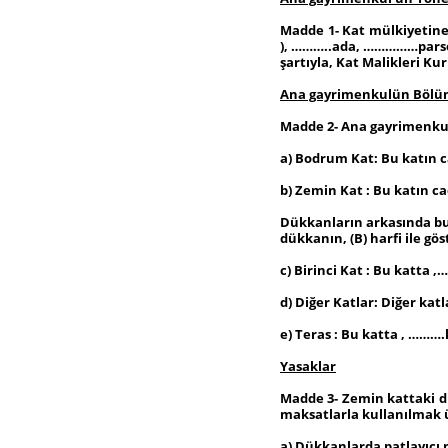
Madde 1- Kat mülkiyetin
), ………..ada, ……………parse
şartıyla, Kat Malikleri Ku
Ana gayrimenkulün Bölü
Madde 2- Ana gayrimenku
a) Bodrum Kat: Bu katın
b) Zemin Kat : Bu katın 
Dükkanların arkasında bul
dükkanın, (B) harfi ile gö
c) Birinci Kat : Bu katta 
d) Diğer Katlar: Diğer ka
e) Teras : Bu katta , ………
Yasaklar
Madde 3- Zemin kattaki dü
maksatlarla kullanılmak ü
a) Dükkanlarda patlayıcı 