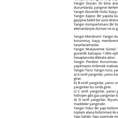
Yangın Duvarı: İki bina ar
durumlarda, yangının ilerle
Yangın Güvenlik Holü: Kaçış 
Yangın Kapısı: Bir yapıda ku
geçişine belirli bir süre dire
Yangın Kompartımanı: Bir bin
elemanlarıyla duman ve ısı g
Yangın Merdiveni: Yangın dur
korunmuş kaçış merdivenid
tasarlanamazlar.
Yangın Mukavemet Süresi: Y
güvenlik katsayısı 1.00’e e
hesaplarında dikkate alınır.
Yangın Perdesi: Korunması
yayılmasını önlemek maksadıy
Yangın Türü: Yangın türü, ya
a) A sınıfı yangınlar, yanıcı
girer.
b) B sınıfı yangınlar, yanıcı 
yangınları bu sınıfa girer.
c) C sınıfı yangınlar, yanıc
hidrojen gibi gaz yangınları b
d) D sınıfı yangınlar, lit
maddeler yangınıdır.
Yangın Yükü: Bir yapı bölümü
toplam alana bölünmesi ile 
Yapı Sahibi: Yapı üzerinde mü