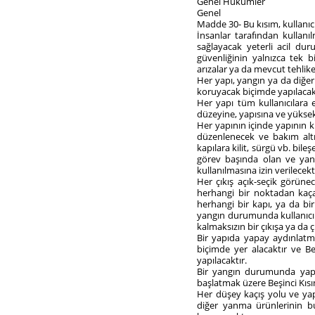
Genel Hükümler
Genel
Madde 30- Bu kısım, kullanıcı
İnsanlar tarafından kullanı
sağlayacak yeterli acil dur
güvenliğinin yalnızca tek b
arızalar ya da mevcut tehlike 
Her yapı, yangın ya da diğer
koruyacak biçimde yapılacak,
Her yapı tüm kullanıcılara e
düzeyine, yapısına ve yüksekl
Her yapının içinde yapının k
düzenlenecek ve bakım altın
kapılara kilit, sürgü vb. bile
görev başında olan ve yangı
kullanılmasına izin verilecekt
Her çıkış açık-seçik görünec
herhangi bir noktadan kaçac
herhangi bir kapı, ya da bir
yangın durumunda kullanıcıl
kalmaksızın bir çıkışa ya da 
Bir yapıda yapay aydınlatm
biçimde yer alacaktır ve B
yapılacaktır.
Bir yangın durumunda yapın
başlatmak üzere Beşinci Kıs
Her düşey kaçış yolu ve yap
diğer yanma ürünlerinin bu