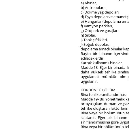
a) Ahırlar,
b) Antrepolar,
c) Dökme yağ depoları,
d) Eşya depoları ve emanetçi
e) Hangarlar (depolama amaçl
f) Kamyon parkları,
g) Otopark ve garajlar.
h) Silolar,
i) Tank çiftlikleri,
j) Soğuk depolar,
depolama amaçlı binalar ka
Başka bir binanın içerisi
edileceklerdir.
Karışık kullanımlı binalar
Madde 18- Eğer bir binada ik
daha yüksek tehlike sınıfı
uygulamak mümkün olmuyors
uygulanır.
DÖRDÜNCÜ BÖLÜM
Bina tehlike sınıflandırması
Madde 19- Bu Yönetmelik ka
ortaya çıkan duman ve gazla
tehlike oluşturan faktörlerin
Bina veya bir bölümünün tehl
saptanır. Eğer bir binanın
sınıflandırmasına göre uygul
Bina veya bir bölümünün tehl