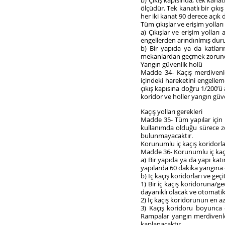
b) Çıkış kapısında; tek kanat
ölçüdür. Tek kanatlı bir çıkı
her iki kanat 90 derece açık
Tüm çıkışlar ve erişim yolları
a) Çıkışlar ve erişim yollar
engellerden arındırılmış du
b) Bir yapıda ya da katları
mekanlardan geçmek zorunda 
Yangın güvenlik holü
Madde 34- Kaçış merdivenler
içindeki hareketini engell
çıkış kapısına doğru 1/200’ü
koridor ve holler yangın güve
Kaçış yolları gerekleri
Madde 35- Tüm yapılar için a
kullanımda olduğu sürece zor
bulunmayacaktır.
Korunumlu iç kaçış koridorlar
Madde 36- Korunumlu iç kaçış k
a) Bir yapıda ya da yapı ka
yapılarda 60 dakika yangına 
b) İç kaçış koridorları ve geçi
1) Bir iç kaçış koridoruna/ge
dayanıklı olacak ve otomatik
2) İç kaçış koridorunun en az
3) Kaçış koridoru boyunca 
Rampalar yangın merdivenle
kaplanacaktır.