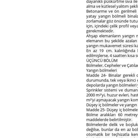
dayanıklı püskürtme sıva il
alma ve kütlesel yalıtım şekli
Betonarme ve ön gerilmeli 
yatay yangın bölmeli binal
zorlamalar göz önünde tutul
için, içindeki çelik profil v
gerekmektedir.
Ahşap elemanların yangın m
elemanın bu şekilde azalan e
yangın mukavemet süresi kab
En az 19 cm. kalınlığında 
edilmişlerse, 4 saatten kısa s
ÜÇÜNCÜ BÖLÜM
Bölmeler, Cepheler ve Çatıla
Yangın bölmeleri
Madde 24- Binalar gerekli 
durumunda, tek veya ikinci çık
depolarda yangın bölmeleri y
Sprinkler sistemi ve duman t
2000 m²’yi, huzur evleri, has
m²’yi aşmayacak yangın kompa
Düşey iç bölmeler ve yangın 
Madde 25- Düşey iç bölmeler 
Bölme aralıkları 60 metrey
maddelerde belirtilmiştir.
Bölmelerde delik ve boşlu
değilse, bunlar da en az bö
otomatik bir teçhizatla ke