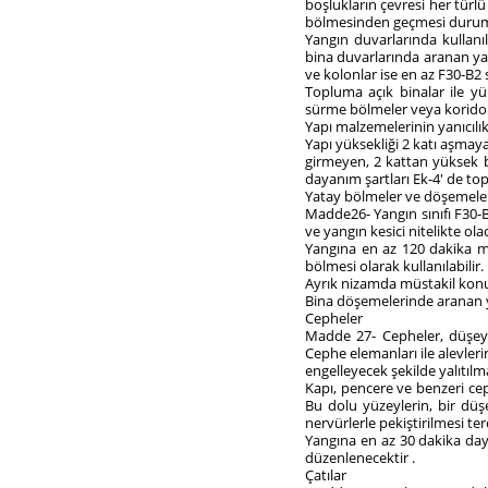
boşlukların çevresi her türlü
bölmesinden geçmesi durumu
Yangın duvarlarında kullanıl
bina duvarlarında aranan yang
ve kolonlar ise en az F30-B2 s
Topluma açık binalar ile y
sürme bölmeler veya koridor 
Yapı malzemelerinin yanıcılık
Yapı yüksekliği 2 katı aşmaya
girmeyen, 2 kattan yüksek b
dayanım şartları Ek-4' de top
Yatay bölmeler ve döşemele
Madde26- Yangın sınıfı F30-
ve yangın kesici nitelikte o
Yangına en az 120 dakika m
bölmesi olarak kullanılabilir.
Ayrık nizamda müstakil konut
Bina döşemelerinde aranan ya
Cepheler
Madde 27- Cepheler, düşey 
Cephe elemanları ile alevler
engelleyecek şekilde yalıtılma
Kapı, pencere ve benzeri cep
Bu dolu yüzeylerin, bir d
nervürlerle pekiştirilmesi te
Yangına en az 30 dakika daya
düzenlenecektir .
Çatılar