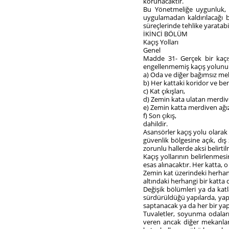
korunacaktır.
Bu Yönetmeliğe uygunluk, ya
uygulamadan kaldırılacağı 
süreçlerinde tehlike yaratab
İKİNCİ BÖLÜM
Kaçış Yolları
Genel
Madde 31- Gerçek bir kaçı
engellenmemiş kaçış yolunun
a) Oda ve diğer bağımsız mek
b) Her kattaki koridor ve ben
c) Kat çıkışları,
d) Zemin kata ulatan merdiv
e) Zemin katta merdiven ağız
f) Son çıkış,
dahildir.
Asansörler kaçış yolu olara
güvenlik bölgesine açık, dı
zorunlu hallerde aksi belirtil
Kaçış yollarının belirlenmesi
esas alınacaktır. Her katta, 
Zemin kat üzerindeki herhan
altındaki herhangi bir katta
Değişik bölümleri ya da katl
sürdürüldüğü yapılarda, yapı
saptanacak ya da her bir yapı
Tuvaletler, soyunma odaları
veren ancak diğer mekanlar