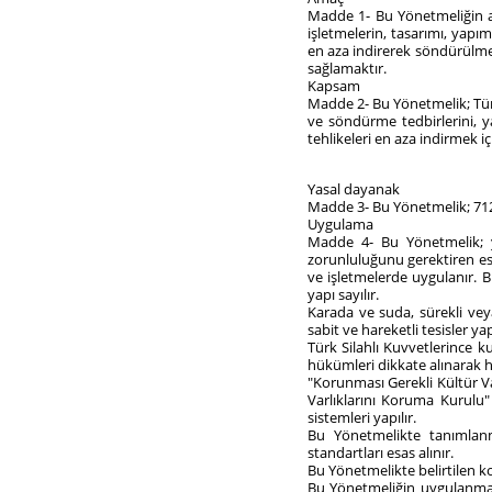
Madde 1- Bu Yönetmeliğin ama
işletmelerin, tasarımı, yapı
en aza indirerek söndürülmes
sağlamaktır.
Kapsam
Madde 2- Bu Yönetmelik; Türk
ve söndürme tedbirlerini, y
tehlikeleri en aza indirmek i
Yasal dayanak
Madde 3- Bu Yönetmelik; 712
Uygulama
Madde 4- Bu Yönetmelik; y
zorunluluğunu gerektiren esa
ve işletmelerde uygulanır. 
yapı sayılır.
Karada ve suda, sürekli veya 
sabit ve hareketli tesisler y
Türk Silahlı Kuvvetlerince k
hükümleri dikkate alınarak h
"Korunması Gerekli Kültür Varl
Varlıklarını Koruma Kurulu"
sistemleri yapılır.
Bu Yönetmelikte tanımlanm
standartları esas alınır.
Bu Yönetmelikte belirtilen ko
Bu Yönetmeliğin uygulanması