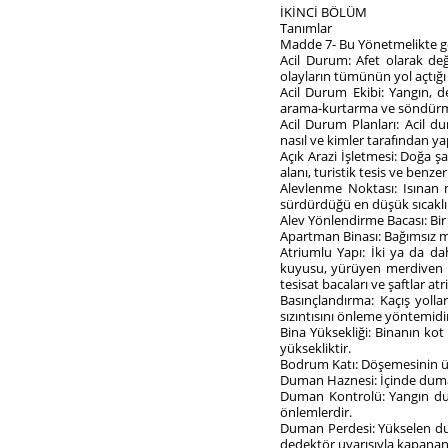
İKİNCİ BÖLÜM
Tanımlar
Madde 7- Bu Yönetmelikte ge
Acil Durum: Afet olarak değe
olayların tümünün yol açtığı 
Acil Durum Ekibi: Yangın, d
arama-kurtarma ve söndürme 
Acil Durum Planları: Acil 
nasıl ve kimler tarafından y
Açık Arazi İşletmesi: Doğa ş
alanı, turistik tesis ve benze
Alevlenme Noktası: Isınan m
sürdürdüğü en düşük sıcaklık
Alev Yönlendirme Bacası: Bir
Apartman Binası: Bağımsız m
Atriumlu Yapı: İki ya da da
kuyusu, yürüyen merdiven bo
tesisat bacaları ve şaftlar at
Basınçlandırma: Kaçış yoll
sızıntısını önleme yöntemidi
Bina Yüksekliği: Binanın ko
yüksekliktir.
Bodrum Katı: Döşemesinin üst
Duman Haznesi: İçinde duma
Duman Kontrolü: Yangın dur
önlemlerdir.
Duman Perdesi: Yükselen dum
dedektör uyarısıyla kapanan 