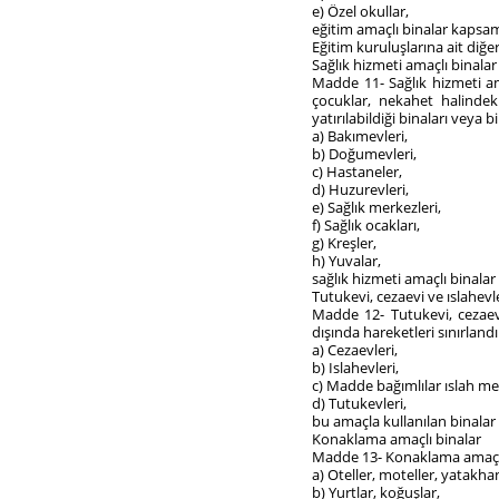
e) Özel okullar,
eğitim amaçlı binalar kapsa
Eğitim kuruluşlarına ait diğe
Sağlık hizmeti amaçlı binalar
Madde 11- Sağlık hizmeti ama
çocuklar, nekahet halindek
yatırılabildiği binaları veya
a) Bakımevleri,
b) Doğumevleri,
c) Hastaneler,
d) Huzurevleri,
e) Sağlık merkezleri,
f) Sağlık ocakları,
g) Kreşler,
h) Yuvalar,
sağlık hizmeti amaçlı binala
Tutukevi, cezaevi ve ıslahevl
Madde 12- Tutukevi, cezaevi 
dışında hareketleri sınırlandır
a) Cezaevleri,
b) Islahevleri,
c) Madde bağımlılar ıslah mer
d) Tutukevleri,
bu amaçla kullanılan binalar
Konaklama amaçlı binalar
Madde 13- Konaklama amaçlı 
a) Oteller, moteller, yatakha
b) Yurtlar, koğuşlar,