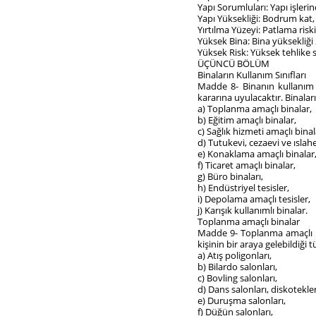
Yapı Sorumluları: Yapı işleri
Yapı Yüksekliği: Bodrum kat, 
Yırtılma Yüzeyi: Patlama ris
Yüksek Bina: Bina yüksekliği 
Yüksek Risk: Yüksek tehlike sı
ÜÇÜNCÜ BÖLÜM
Binaların Kullanım Sınıfları
Madde 8- Binanın kullanım sı
kararına uyulacaktır. Binaları
a) Toplanma amaçlı binalar,
b) Eğitim amaçlı binalar,
c) Sağlık hizmeti amaçlı binal
d) Tutukevi, cezaevi ve ıslahe
e) Konaklama amaçlı binalar
f) Ticaret amaçlı binalar,
g) Büro binaları,
h) Endüstriyel tesisler,
i) Depolama amaçlı tesisler,
j) Karışık kullanımlı binalar.
Toplanma amaçlı binalar
Madde 9- Toplanma amaçlı bi
kişinin bir araya gelebildiği
a) Atış poligonları,
b) Bilardo salonları,
c) Bovling salonları,
d) Dans salonları, diskotekl
e) Duruşma salonları,
f) Düğün salonları,