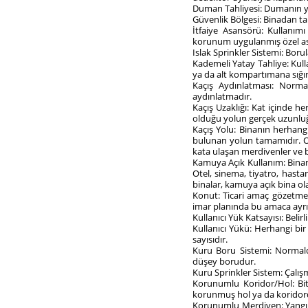
Duman Tahliyesi: Dumanın yap
Güvenlik Bölgesi: Binadan tah
İtfaiye Asansörü: Kullanım
korunum uygulanmış özel a
Islak Sprinkler Sistemi: Boru
Kademeli Yatay Tahliye: Kull
ya da alt kompartımana sığı
Kaçış Aydınlatması: Norm
aydınlatmadır.
Kaçış Uzaklığı: Kat içinde h
olduğu yolun gerçek uzunlu
Kaçış Yolu: Binanın herhang
bulunan yolun tamamıdır. Oda
kata ulaşan merdivenler ve b
Kamuya Açık Kullanım: Binanın,
Otel, sinema, tiyatro, hastan
binalar, kamuya açık bina ola
Konut: Ticari amaç gözetmek
imar planında bu amaca ayrı
Kullanıcı Yük Katsayısı: Belirl
Kullanıcı Yükü: Herhangi bi
sayısıdır.
Kuru Boru Sistemi: Normal
düşey borudur.
Kuru Sprinkler Sistem: Çalış
Korunumlu Koridor/Hol: Bit
korunmuş hol ya da koridor
Korunumlu Merdiven: Yangına 