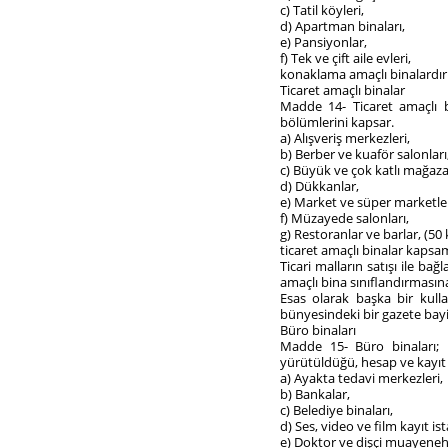
c) Tatil köyleri,
d) Apartman binaları,
e) Pansiyonlar,
f) Tek ve çift aile evleri,
konaklama amaçlı binalardır
Ticaret amaçlı binalar
Madde 14- Ticaret amaçlı bi
bölümlerini kapsar.
a) Alışveriş merkezleri,
b) Berber ve kuaför salonları
c) Büyük ve çok katlı mağaza
d) Dükkanlar,
e) Market ve süper marketle
f) Müzayede salonları,
g) Restoranlar ve barlar, (50 k
ticaret amaçlı binalar kapsa
Ticari malların satışı ile b
amaçlı bina sınıflandırmasına
Esas olarak başka bir kull
bünyesindeki bir gazete bayii
Büro binaları
Madde 15- Büro binaları; i
yürütüldüğü, hesap ve kayıt i
a) Ayakta tedavi merkezleri,
b) Bankalar,
c) Belediye binaları,
d) Ses, video ve film kayıt is
e) Doktor ve dişçi muayeneh