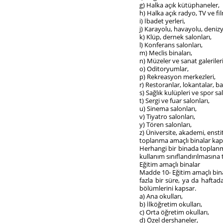
g) Halka açık kütüphaneler,
h) Halka açık radyo, TV ve fi
i) İbadet yerleri,
j) Karayolu, havayolu, deniz
k) Klüp, dernek salonları,
l) Konferans salonları,
m) Meclis binaları,
n) Müzeler ve sanat galerileri
o) Oditoryumlar,
p) Rekreasyon merkezleri,
r) Restoranlar, lokantalar, ba
s) Sağlık kulüpleri ve spor sal
t) Sergi ve fuar salonları,
u) Sinema salonları,
v) Tiyatro salonları,
y) Tören salonları,
z) Üniversite, akademi, enstit
toplanma amaçlı binalar ka
Herhangi bir binada toplanm
kullanım sınıflandırılmasına t
Eğitim amaçlı binalar
Madde 10- Eğitim amaçlı bina
fazla bir süre, ya da haftad
bölümlerini kapsar.
a) Ana okulları,
b) İlköğretim okulları,
c) Orta öğretim okulları,
d) Özel dershaneler,