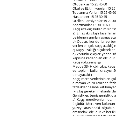
Bürolar 15 30 45 75
Otoparklar 15 25 45 60
Okul ve Eğitim yapıları 15 25
Toplanma Yerleri 15 25 45 60
Hastaneler 15 25 30 45
Oteller, Pansiyonlar 15 20 30
Apartmanlar 15 30 30 60
Kaçış uzaklığı kullanım sını
a) En az iki çıkışlı tasarla
belirlenen sınırları aşmayacak
b) Odalar, koridorlar ve ben
verilen en çok kaçış uzaklığı
c) Kaçış uzaklığı ölçülecek 
d) Zorunlu çıkışlar yerine s
kapısına kadar olan ölçüdür.
Kaçış yolu genişliği
Madde 33- Hiçbir çıkış, kaçı
ve toplam kullanıcı sayısı 5
olmayacaktır.
Kaçış merdivenlerinin en çok
olmayan ve 200 cm’den fazla 
fazlalıklar hesaba katılmayac
İki çıkış gereken mekanlarda 
Genişlikler, temiz genişlik ol
a) Kaçış merdivenlerinde; m
ölçüdür. Merdiven kolunun bi
yüzeyi arasındaki ölçüdür.
arasındaki ölçüdür ve her ik