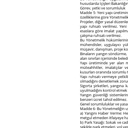
hususlarda İçişleri Bakanlığı
Görev, yetki ve sorumluluk
Madde 5- Yeni yapı üretimind
özelliklerine göre Yönetmelik
Projeler, diğer yasal düzen
yapı ruhsatı verilmez. Yeni
esaslara göre imalat yapılma
çalışma ruhsatı verilmez.
Bu Yönetmelik hükümlerinin 
mühendisler, uygulayıcı yük
müşavir, danışman, proje kon
Binaların yangın söndürme, al
alan sınırları içerisinde bele
Yapı üretiminde yer alan ma
müteahhitler, imalatçılar
kusurları oranında sorumlu t
Yapı ruhsatı vermeye yetki
olmadığını denetlemek zoru
Sigorta şirketleri, yangına 
uyulmadığını kontrol etmek
Yangın güvenliği sistemlerin
benzeri ücret tahsil edilmez.
Genel sorumluluklar ve yasa
Madde 6- Bu Yönetmeliğin uy
a) Yangını Haber Verme: Her
metgul etmeden itfaiyeye h
b) Park Yasağı: Sokak ve cadd
şekilde park etmeleri, yol ve