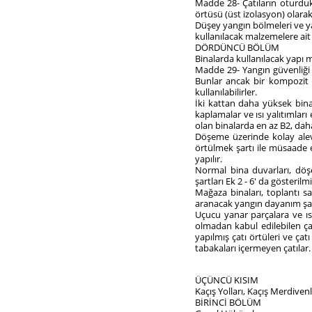
Madde 28- Çatıların oturdukl
örtüsü (üst izolasyon) olarak
Düşey yangın bölmeleri ve yan
kullanılacak malzemelere ait ö
DÖRDÜNCÜ BÖLÜM
Binalarda kullanılacak yapı 
Madde 29- Yangın güvenliği 
Bunlar ancak bir kompozit 
kullanılabilirler.
İki kattan daha yüksek binal
kaplamalar ve ısı yalıtımlar
olan binalarda en az B2, dah
Döşeme üzerinde kolay alevl
örtülmek şartı ile müsaade 
yapılır.
Normal bina duvarları, döşe
şartları Ek 2 - 6' da gösterilmi
Mağaza binaları, toplantı sa
aranacak yangın dayanım şart
Uçucu yanar parçalara ve ı
olmadan kabul edilebilen ça
yapılmış çatı örtüleri ve çat
tabakaları içermeyen çatılar.
ÜÇÜNCÜ KISIM
Kaçış Yolları, Kaçış Merdiven
BİRİNCİ BÖLÜM