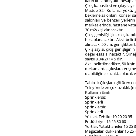
katın kullanıcı yükü hesapla
Çıkış kapasitesi ve çıkış sayıs
Madde 32- Kullanıcı yükü, g
bekleme salonları, konser sa
salonları ve benzeri yerleri
merkezlerinde, hastane yatak
30 m2/kişi alınacaktır.
Çıkış genişliği için, çıkış kap
hesaplanacaktır. Aksi belir
alınacak, 50 cm. genişlikten b
Çıkış sayısı, çıkış genişliği
değer esas alınacaktır. Örneğ
sayısı 8.34/2+1= 5 dir.
Aksi belirtilmedikçe, 50 kişin
mekanlarda, çıkışlara erişmek 
olabildiğince uzakta olacak 
Tablo 1: Çıkışlara götüren en
Tek yönde en çok uzaklık (m)
Kullanım Sınıfı
Sprinklersiz
Sprinklerli
Sprinklersiz
Sprinklerli
Yüksek Tehlike 10 20 20 35
Endüstriyel 15 25 30 60
Yurtlar, Yatakhaneler 15 25 
Mağazalar, dükkanlar 15 25 