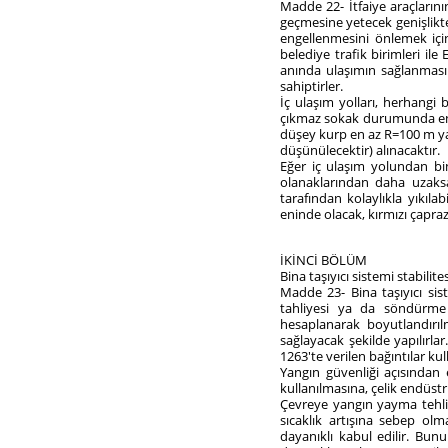
Madde 22- İtfaiye araçlarını
geçmesine yetecek genişlikte 
engellenmesini önlemek için
belediye trafik birimleri 
anında ulaşımın sağlanması 
sahiptirler.
İç ulaşım yolları, herhangi 
çıkmaz sokak durumunda en a
düşey kurp en az R=100 m yar
düşünülecektir) alınacaktır.
Eğer iç ulaşım yolundan bin
olanaklarından daha uzaksa
tarafından kolaylıkla yıkıla
eninde olacak, kırmızı çapra
İKİNCİ BÖLÜM
Bina taşıyıcı sistemi stabilites
Madde 23- Bina taşıyıcı sis
tahliyesi ya da söndürme 
hesaplanarak boyutlandırıl
sağlayacak şekilde yapılırla
1263'te verilen bağıntılar kull
Yangın güvenliği açısından 
kullanılmasına, çelik endüstr
Çevreye yangın yayma tehlik
sıcaklık artışına sebep ol
dayanıklı kabul edilir. Bunu