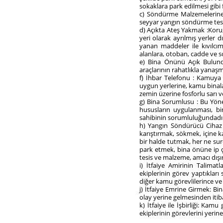
sokaklara park edilmesi gibi f
c) Söndürme Malzemelerine 
seyyar yangın söndürme tesis
d) Açıkta Ateş Yakmak :Koru, 
yeri olarak ayrılmış yerler d
yanan maddeler ile kıvılcım
alanlara, otoban, cadde ve s
e) Bina Önünü Açık Bulundu
araçlarının rahatlıkla yanaşm
f) İhbar Telefonu : Kamuya a
uygun yerlerine, kamu binala
zemin üzerine fosforlu sarı
g) Bina Sorumlusu : Bu Yöne
hususların uygulanması, bin
sahibinin sorumluluğundadı
h) Yangın Söndürücü Cihaz 
karıştırmak, sökmek, içine 
bir halde tutmak, her ne sur
park etmek, bina önüne ip 
tesis ve malzeme, amacı dışı
i) İtfaiye Amirinin Talima
ekiplerinin görev yaptıkları
diğer kamu görevlilerince ve 
j) İtfaiye Emrine Girmek: Bi
olay yerine gelmesinden iti
k) İtfaiye ile İşbirliği: Kamu
ekiplerinin görevlerini yerin