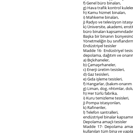
f) Genel büro binaları,
g) Hava trafik kontrol kuleler
h) Kamu hizmet binaları,
i) Mahkeme binaları,
j) Radyo ve televizyon istasy
k) Üniversite, akademi, enstit
büro binaları kapsamındadır
Başka bir binanın bünyesinde
Yönetmeliğin bu sınıflandırma 
Endüstriyel tesisler
Madde 16- Endüstriyel tesisl
depolama, dağıtım ve onarım 
a) Bıçkıhaneler,
b) Çamaşırhaneler,
c) Enerji üretim tesisleri,
d) Gaz tesisleri,
e) Gıda işleme tesisleri,
f) Hangarlar, (bakım-onarım 
g) Liman, dog, rıhtımlar, dol
h) Her türlü fabrika,
i) Kuru temizleme tesisleri,
j) Pompa istasyonları,
k) Rafineriler,
l) Telefon santralleri,
endüstriyel binalar kapsamı
Depolama amaçlı tesisler
Madde 17- Depolama amaçlı 
kullanılan tüm bina ve yapıla