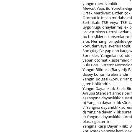
yangın merdivenidir.
Mevcut Yapı: Bu Yönetmeliği
Ortak Merdiven: Birden çok 
Otomatik: İnsan müdahalesin
Sertifikalı: TSE veya TSE t
uygunluğu onaylanmış, ekip
Sıvılaştırılmış Petrol Gazlar
bu bileşiklerin karışımlarını i
Site: Herhangi bir şekilde ç
konutlar veya işyerleri topl
Son çıkış: Bir yapıdan kaçış s
Sprinkler: Yangınları söndü
yapan otomatik sistemlerdir
Sulu Boru Sistemi: Normalde
Yangın Bölmesi (Bariyeri): B
düşey konumlu elemandır.
Yangın Bölgesi (Zonu): Yan
giren bölümdür.
Yangın Dayanıklılık Sınıfı: B
Avrupa Standartlarında belir
a) Yangına dayanıklılık süres
b) Yangına dayanıklılık süres
c) Yangına dayanıklılık süres
d) Yangına dayanıklılık süres
e) Yangına dayanıklılık süres
olarak gösterilir.
Yangına Karşı Dayanıklılık: B
koruyarak yangına karşı day