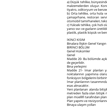
a) Düşük tehlike, bünyesind
malzemelerden oluşur. Konut
tiyatro, oditoryum ve benze
b) Orta tehlike, orta hızla
çamaşırhane, restoran servis
otomobil tamirhaneleri, teks
c) Yüksek tehlike, çok hızlı
yanıcı sıvı ve gazların üretil
plastik, plastik köpük ve be
İKİNCİ KISIM
Binalara İlişkin Genel Yangı
BİRİNCİ BÖLÜM
Genel Hükümler
Genel
Madde 20- Bu bölümde açıklan
de geçerlidir.
Bina yerleşimi
Madde 21- İmar planları ya
noktalarının yapımına olana
fonksiyon bölgelerini birbir
İmar planlarının tasarımında
esas alınacaktır.
Yeni planlanan alanda biti
metreden fazla olan bitişik 
plan müellifi tarafından plan 
Plan yapımı ve revizyonlarınd
Binaya ulaşım yolları