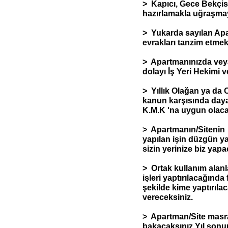
> Kapıcı, Gece Bekçisi
hazırlamakla uğraşma
> Yukarda sayılan Apar
evrakları tanzim etme
> Apartmanınızda veya 
dolayı İş Yeri Hekimi
> Yıllık Olağan ya da 
kanun karşısında day
K.M.K 'na uygun olacak
> Apartmanın/Sitenin i
yapılan işin düzgün ya
sizin yerinize biz yapa
> Ortak kullanım alanl
işleri yaptırılacağında f
şekilde kime yaptırılac
vereceksiniz.
> Apartman/Site masraf
bakacaksınız Yıl sonun