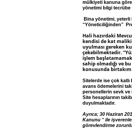
mülkiyeti kanuna göre 
yönetimi bilgi tecrüb
Bina yönetimi, yeterli
“Yöneticiliğinden” Pr
Hali
hazırdaki Mevcu
kendisi de kat malik
uyulması gereken kur
çekebilmektedir. “Yü
işlem başlatamamakt
sahip olmadığı ve bu
konusunda birtakım 
Sitelerde ise çok katl
avans ödemelerini taki
personellerin sevk ve 
Site hesaplarının taki
duyulmaktadır.
Ayrıca; 30 Haziran 201
Kanunu “ ile işverenle
görevlendirme zorunlul